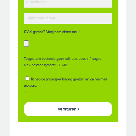
*
mailadres
*
Telefoonnummer
*
CV al gereed? Voeg hem direct toe
Toegestane bestandstypen: pdf, doc, docx, rtf, pages,
Max. bestandsgrootte: 20 MB.
*
Privacyverklaring
Ik heb de privacyverklaring gelezen en ga hiermee
akkoord.
*
CAPTCHA