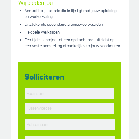
Wij bieden jou
Aantrekkelijk salaris die in lijn ligt met jouw opleiding
en werkervaring
Uitstekende secundaire arbeidsvoorwaarden
Flexibele werktijden
Een tijdelijk project of een opdracht met uitzicht op
een vaste aanstelling afhankelijk van jouw voorkeuren
Solliciteren
*
Voornaam
Tussenvoegsel
*
Achternaam
E-