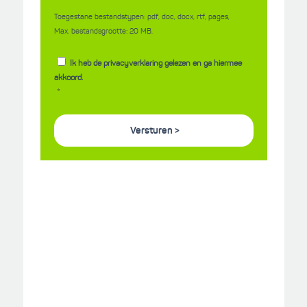
Toegestane bestandstypen: pdf, doc, docx, rtf, pages,
Max. bestandsgrootte: 20 MB.
*
Privacyverklaring
Ik heb de privacyverklaring gelezen en ga hiermee
akkoord.
*
CAPTCHA