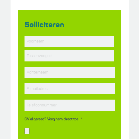
Solliciteren
*
Voornaam
Tussenvoegsel
*
Achternaam
E-
*
mailadres
*
Telefoonnummer
*
CV al gereed? Voeg hem direct toe